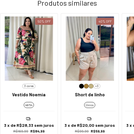
Produtos similares
50
%
OFF
40
%
OFF
3 cores
+3
Vestido Noemia
Short de linho
48/54
Único
3
x de
R$28,33
sem juros
3
x de
R$20,00
sem juros
3
x
R$169,99
R$84,99
R$99,99
R$59,99