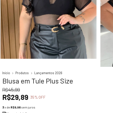
Início
Produtos
Lançamentos 2026
Blusa em Tule Plus Size
R$45,99
R$29,89
35
% OFF
3
x de
R$9,96
sem juros