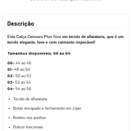
Descrição
Esta Calça Cenoura Plus Size
em tecido de alfaiataria, que é um
tecido elegante, leve e com caimento impecável!
Tamanhos disponíveis: GG ao G4
GG-
44 ao 46
G1-
48 ao 50
G2-
50 ao 52
G3-
52 ao 54
G4-
54 ao 56
Tecido de alfaiataria
Botão encapado e fechamento em zíper
Botões nos punhos
Bolsos funcionais