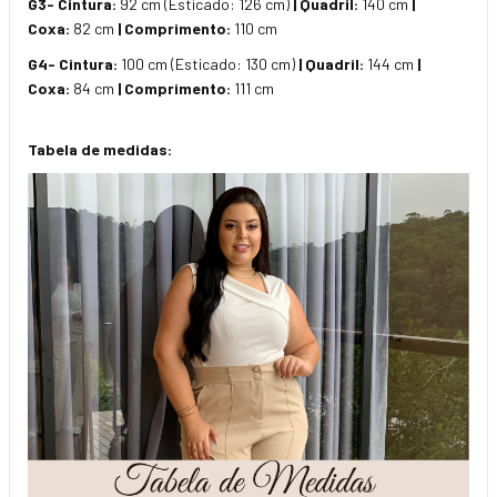
G3- Cintura:
92 cm (Esticado: 126 cm)
| Quadril:
140 cm
|
Coxa:
82 cm
| Comprimento:
110 cm
G4- Cintura:
100 cm (Esticado: 130 cm)
| Quadril:
144 cm
|
Coxa:
84 cm
| Comprimento:
111 cm
Tabela de medidas: