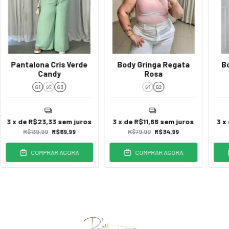
Pantalona Cris Verde
Body Gringa Regata
B
Candy
Rosa
G1
G2
G3
G1
G2
3
x de
R$23,33
sem juros
3
x de
R$11,66
sem juros
3
x
R$139,99
R$69,99
R$79,99
R$34,99
COMPRAR AGORA
COMPRAR AGORA