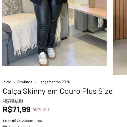
Início
Produtos
Lançamentos 2026
Calça Skinny em Couro Plus Size
R$119,99
R$71,99
40
% OFF
3
x de
R$24,00
sem juros