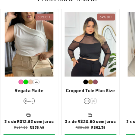
30
%
OFF
34
%
OFF
+4
Regata Maite
Cropped Tule Plus Size
Único
G1
G2
3
x de
R$12,83
sem juros
3
x de
R$20,80
sem juros
3
x 
R$54,99
R$38,49
R$94,99
R$62,39