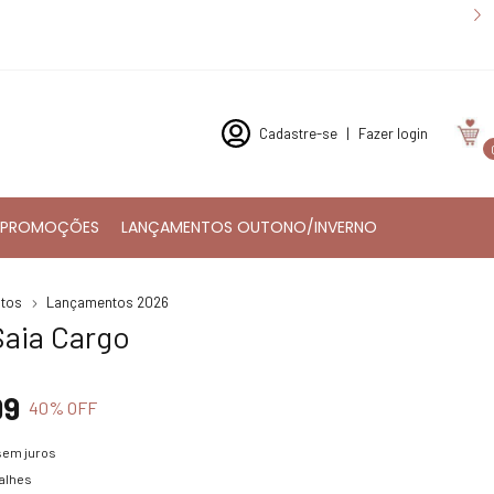
Cadastre-se
|
Fazer login
PROMOÇÕES
LANÇAMENTOS OUTONO/INVERNO
utos
Lançamentos 2026
Saia Cargo
99
40
% OFF
sem juros
talhes