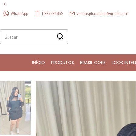
WhatsApp
11976294852
vendasplussalles@gmail.com
INÍCIO
PRODUTOS
BRASIL CORE
LOOK INTEI