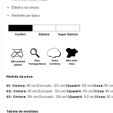
Elástico na cintura
Shortinho por baixo
Medida da peça:
G1- Cintura:
90 cm (Esticado: 122 cm)
| Quadril:
132 cm
| Coxa:
82 c
G2- Cintura:
92 cm (Esticado: 124 cm)
| Quadril:
134 cm
| Coxa:
84 
G3- Cintura:
104 cm (Esticado: 126 cm)
| Quadril:
142 cm
| Coxa:
92 
Tabela de medidas: