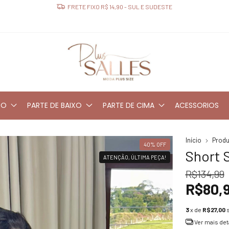
PARCELE SUAS COMPRAS EM 4X SEM JUROS
RO
PARTE DE BAIXO
PARTE DE CIMA
ACESSORIOS
Início
Prod
40
%
OFF
Short 
ATENÇÃO, ÚLTIMA PEÇA!
R$134,99
R$80,
3
x de
R$27,00
Ver mais de