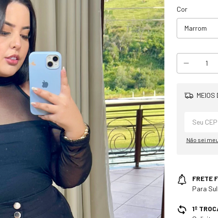
Cor
MEIOS 
Não sei me
FRETE F
Para Sul
1º TROC